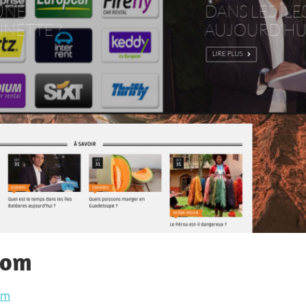
com
om